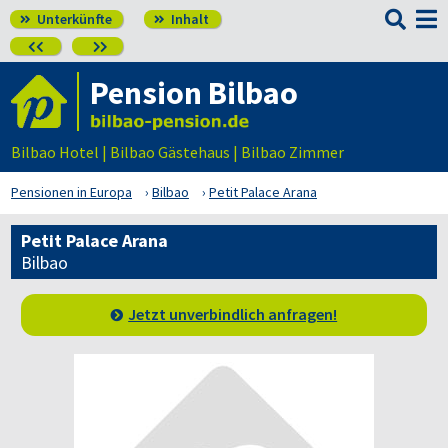

Unterkünfte
Inhalt




Pension Bilbao
Bilbao Hotel | Bilbao Gästehaus | Bilbao Zimmer
Pensionen in Europa
Bilbao
Petit Palace Arana
Petit Palace Arana
Bilbao
Jetzt unverbindlich anfragen!