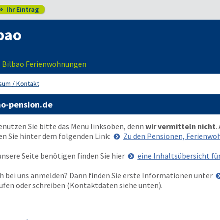
Ihr Eintrag

bao
 | Bilbao Ferienwohnungen
sum / Kontakt
ao-pension.de
enutzen Sie bitte das Menü
links
oben
, denn
wir vermitteln nicht
.
en Sie hinter dem folgenden Link:
Zu den Pensionen, Ferienw
nsere Seite benötigen finden Sie hier
eine Inhaltsübersicht fü
 bei uns anmelden? Dann finden Sie erste Informationen unter
ufen oder schreiben (Kontaktdaten siehe unten).