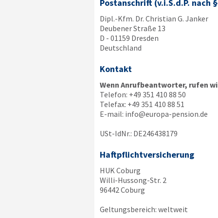
Postanschrift (v.i.S.d.P. nach 
Dipl.-Kfm. Dr. Christian G. Janker
Deubener Straße 13
D - 01159 Dresden
Deutschland
Kontakt
Wenn Anrufbeantworter, rufen wir
Telefon:
+49 351 410 88 50
Telefax:
+49 351 410 88 51
E-mail:
info@europa-pension.de
USt-IdNr.: DE246438179
Haftpflichtversicherung
HUK Coburg
Willi-Hussong-Str. 2
96442 Coburg
Geltungsbereich: weltweit