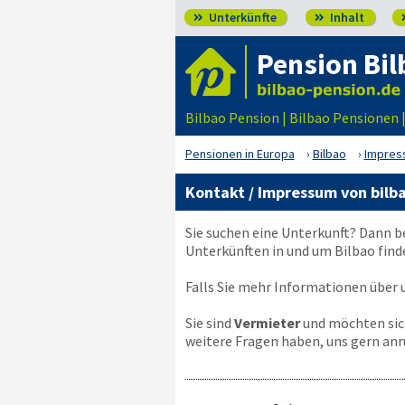
Unterkünfte
Inhalt


Pension Bil
Bilbao Pension | Bilbao Pensionen
Pensionen in Europa
Bilbao
Impres
Kontakt / Impressum von bilb
Sie suchen eine Unterkunft? Dann b
Unterkünften in und um Bilbao find
Falls Sie mehr Informationen über u
Sie sind
Vermieter
und möchten sich
weitere Fragen haben, uns gern anr